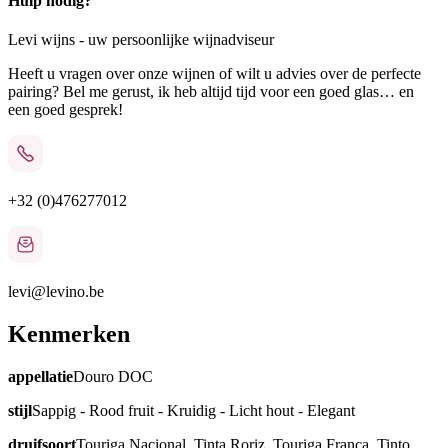
Hulp nodig?
Levi wijns - uw persoonlijke wijnadviseur
Heeft u vragen over onze wijnen of wilt u advies over de perfecte
pairing? Bel me gerust, ik heb altijd tijd voor een goed glas… en
een goed gesprek!
+32 (0)476277012
levi@levino.be
Kenmerken
appellatie
Douro DOC
stijl
Sappig - Rood fruit - Kruidig - Licht hout - Elegant
druifsoort
Touriga Nacional, Tinta Roriz, Touriga Franca, Tinto