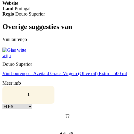
Website
Land
Portugal
Regio
Douro Superior
Overige suggesties van
Vinilourenço
Douro Superior
ViniLourenço – Azeita d Graca Virgem (Olive oil) Extra – 500 ml
Meer info
Kies verpakking
45