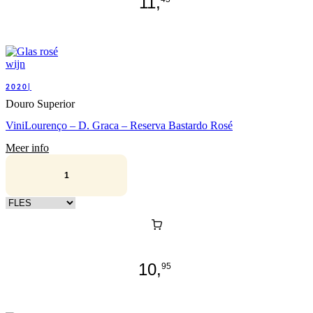
11,
2020|
Douro Superior
ViniLourenço – D. Graca – Reserva Bastardo Rosé
Meer info
Kies verpakking
10,
95