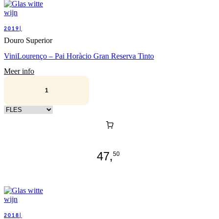
2019|
Douro Superior
ViniLourenço – Pai Horàcio Gran Reserva Tinto
Meer info
Kies verpakking
47,
50
2018|