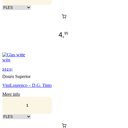
Kies verpakking
4,
95
2023|
Douro Superior
ViniLourenço – D.G. Tinto
Meer info
Kies verpakking