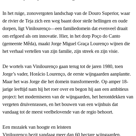
In het ruige, zonovergoten landschap van de Douro Superior, waar
de rivier de Teja zich een weg baant door steile hellingen en oude
dorpen, ligt Vinilourenço—een familiedomein dat evenveel draait
om erfgoed als om innovatie. Hier, in het dorp Poço do Canto
(gemeente Mêda), maakt Jorge Miguel Graça Lourenço wijnen die
het verhaal vertellen van zijn familie, zijn streek en zijn visie.
De wortels van Vinilourenço gaan terug tot de jaren 1980, toen
Jorge’s vader, Horácio Lourenço, de eerste wijngaarden aanplantte.
Maar het was Jorge die het domein transformeerde. Op amper 18-
jarige leeftijd nam hij het roer over en begon hij aan een ambitieus
project: het moderniseren van de wijngaarden, het herontdekken van
vergeten druivenrassen, en het bouwen van een wijnhuis dat
vandaag tot de meest veelbelovende van de regio behoort.
Een mozaïek van hoogte en leisteen
Vinilourenço bezit vandaag meer dan 60 hectare wijngaarden,