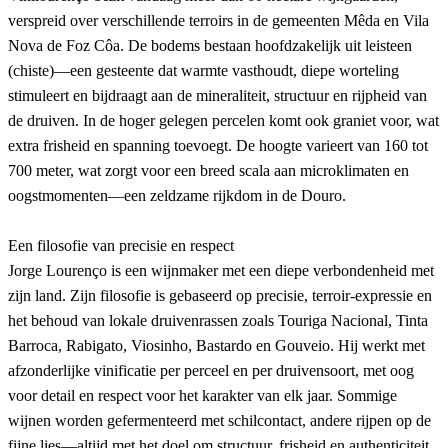
verspreid over verschillende terroirs in de gemeenten Mêda en Vila
Nova de Foz Côa. De bodems bestaan hoofdzakelijk uit leisteen
(chiste)—een gesteente dat warmte vasthoudt, diepe worteling
stimuleert en bijdraagt aan de mineraliteit, structuur en rijpheid van
de druiven. In de hoger gelegen percelen komt ook graniet voor, wat
extra frisheid en spanning toevoegt. De hoogte varieert van 160 tot
700 meter, wat zorgt voor een breed scala aan microklimaten en
oogstmomenten—een zeldzame rijkdom in de Douro.
Een filosofie van precisie en respect
Jorge Lourenço is een wijnmaker met een diepe verbondenheid met
zijn land. Zijn filosofie is gebaseerd op precisie, terroir-expressie en
het behoud van lokale druivenrassen zoals Touriga Nacional, Tinta
Barroca, Rabigato, Viosinho, Bastardo en Gouveio. Hij werkt met
afzonderlijke vinificatie per perceel en per druivensoort, met oog
voor detail en respect voor het karakter van elk jaar. Sommige
wijnen worden gefermenteerd met schilcontact, andere rijpen op de
fijne lies—altijd met het doel om structuur, frisheid en authenticiteit