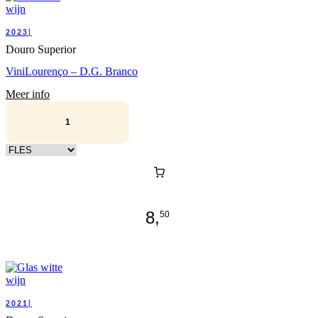
2023|
Douro Superior
ViniLourenço – D.G. Branco
Meer info
Kies verpakking
8,
50
2021|