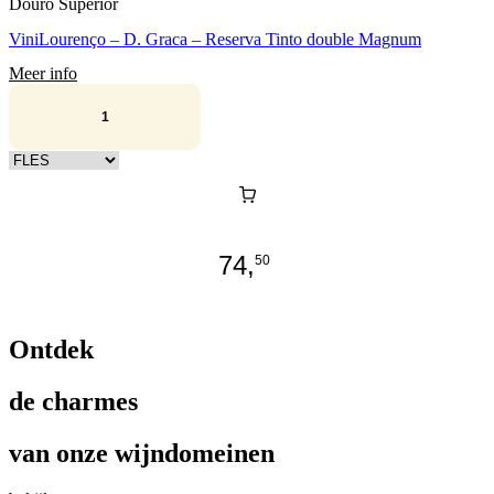
Douro Superior
ViniLourenço – D. Graca – Reserva Tinto double Magnum
Meer info
Kies verpakking
74,
50
Ontdek
de charmes
van onze wijndomeinen