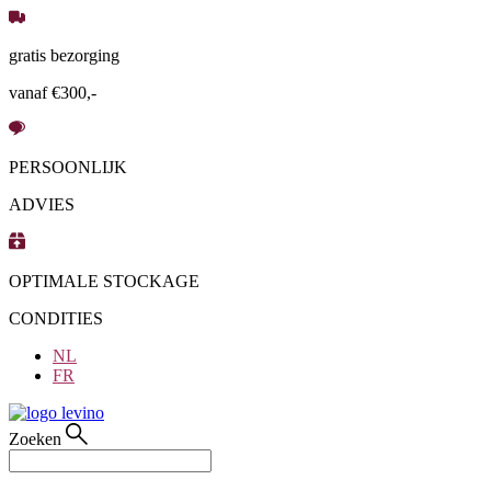
Ga
naar
gratis bezorging
de
inhoud
vanaf €300,-
PERSOONLIJK
ADVIES
OPTIMALE STOCKAGE
CONDITIES
NL
FR
Zoeken