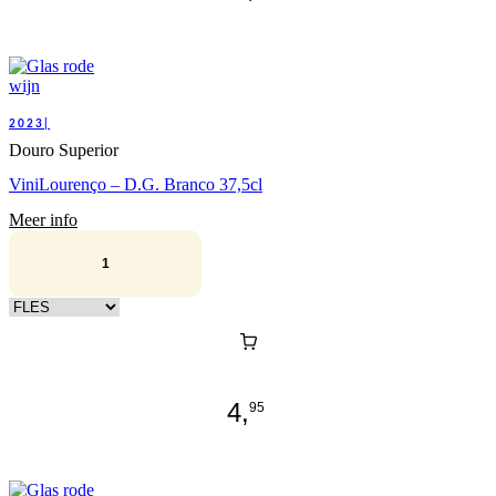
2023|
Douro Superior
ViniLourenço – D.G. Branco 37,5cl
Meer info
Kies verpakking
4,
95