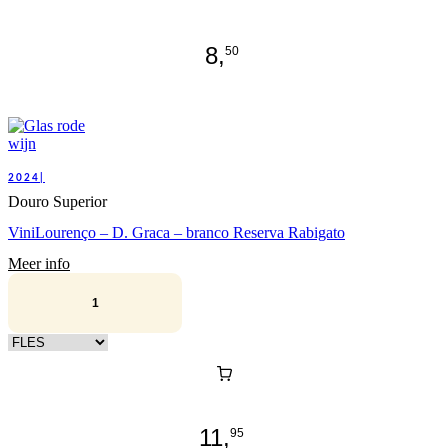
8,
50
2024|
Douro Superior
ViniLourenço – D. Graca – branco Reserva Rabigato
Meer info
Kies verpakking
11,
95