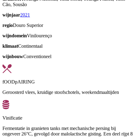
Cão, Sousão
wijnjaar
2021
regio
Douro Superior
wijndomein
Vinilourenço
klimaat
Continentaal
wijnbouw
Conventioneel
fOODpAIRING
Geroosterd vlees, kruidige stoofschotels, weekendmaaltijden
Vinificatie
Fermentatie in granieten tanks met mechanische persing bij
ongeveer 26°C, gevolgd door malolactische gisting. Een deel rijpt 8