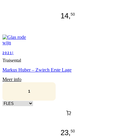
14,
50
2021|
Traisental
Markus Huber – Zwirch Erste Lage
Meer info
Kies verpakking
23,
50