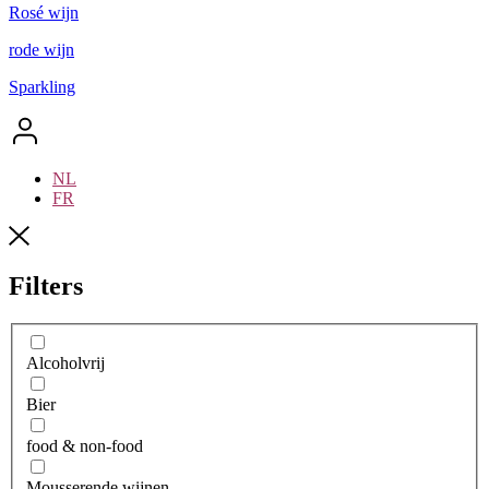
Rosé wijn
rode wijn
Sparkling
NL
FR
Filters
Alcoholvrij
Bier
food & non-food
Mousserende wijnen