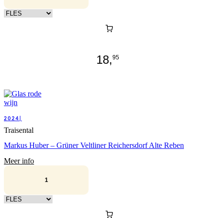
Kies verpakking
18,
95
2024|
Traisental
Markus Huber – Grüner Veltliner Reichersdorf Alte Reben
Meer info
Kies verpakking