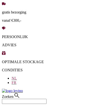
Ga
naar
gratis bezorging
de
inhoud
vanaf €300,-
PERSOONLIJK
ADVIES
OPTIMALE STOCKAGE
CONDITIES
NL
FR
Zoeken