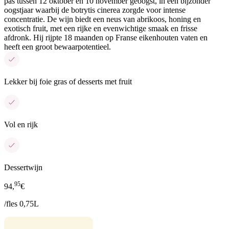
pas tussen 12 oktober en 10 november geoogst, in een bijzonder
oogstjaar waarbij de botrytis cinerea zorgde voor intense
concentratie. De wijn biedt een neus van abrikoos, honing en
exotisch fruit, met een rijke en evenwichtige smaak en frisse
afdronk. Hij rijpte 18 maanden op Franse eikenhouten vaten en
heeft een groot bewaarpotentieel.
Lekker bij foie gras of desserts met fruit
Vol en rijk
Dessertwijn
95
94,
€
/fles 0,75L