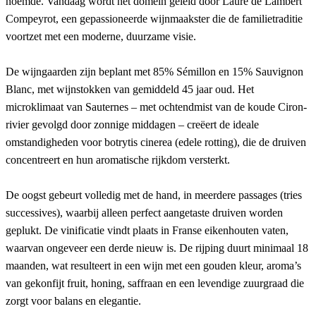
noemde. Vandaag wordt het domein geleid door Laure de Lambert
Compeyrot, een gepassioneerde wijnmaakster die de familietraditie
voortzet met een moderne, duurzame visie.
De wijngaarden zijn beplant met 85% Sémillon en 15% Sauvignon
Blanc, met wijnstokken van gemiddeld 45 jaar oud. Het
microklimaat van Sauternes – met ochtendmist van de koude Ciron-
rivier gevolgd door zonnige middagen – creëert de ideale
omstandigheden voor botrytis cinerea (edele rotting), die de druiven
concentreert en hun aromatische rijkdom versterkt.
De oogst gebeurt volledig met de hand, in meerdere passages (tries
successives), waarbij alleen perfect aangetaste druiven worden
geplukt. De vinificatie vindt plaats in Franse eikenhouten vaten,
waarvan ongeveer een derde nieuw is. De rijping duurt minimaal 18
maanden, wat resulteert in een wijn met een gouden kleur, aroma’s
van gekonfijt fruit, honing, saffraan en een levendige zuurgraad die
zorgt voor balans en elegantie.