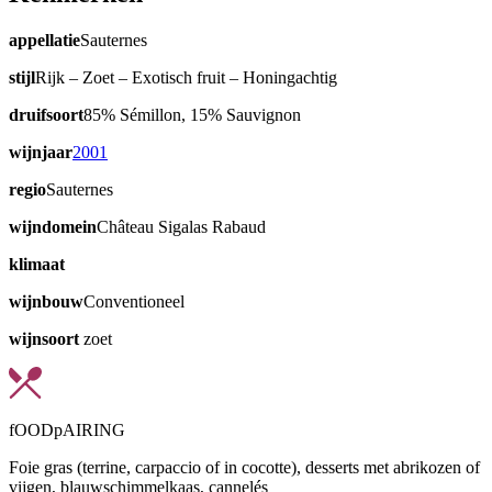
appellatie
Sauternes
stijl
Rijk – Zoet – Exotisch fruit – Honingachtig
druifsoort
85% Sémillon, 15% Sauvignon
wijnjaar
2001
regio
Sauternes
wijndomein
Château Sigalas Rabaud
klimaat
wijnbouw
Conventioneel
wijnsoort
zoet
fOODpAIRING
Foie gras (terrine, carpaccio of in cocotte), desserts met abrikozen of
vijgen, blauwschimmelkaas, cannelés