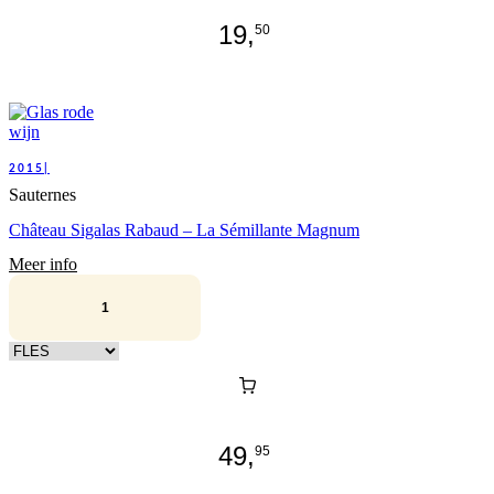
19,
50
2015|
Sauternes
Château Sigalas Rabaud – La Sémillante Magnum
Meer info
Kies verpakking
49,
95