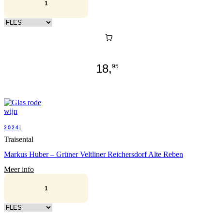
Kies verpakking
18,
95
2024|
Traisental
Markus Huber – Grüner Veltliner Reichersdorf Alte Reben
Meer info
Kies verpakking