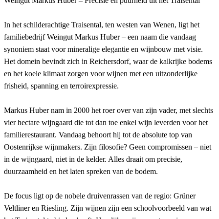
Weingut Markus Huber – Precisie en puurheid uit het Traisental
In het schilderachtige Traisental, ten westen van Wenen, ligt het
familiebedrijf Weingut Markus Huber – een naam die vandaag
synoniem staat voor mineralige elegantie en wijnbouw met visie.
Het domein bevindt zich in Reichersdorf, waar de kalkrijke bodems
en het koele klimaat zorgen voor wijnen met een uitzonderlijke
frisheid, spanning en terroirexpressie.
Markus Huber nam in 2000 het roer over van zijn vader, met slechts
vier hectare wijngaard die tot dan toe enkel wijn leverden voor het
familierestaurant. Vandaag behoort hij tot de absolute top van
Oostenrijkse wijnmakers. Zijn filosofie? Geen compromissen – niet
in de wijngaard, niet in de kelder. Alles draait om precisie,
duurzaamheid en het laten spreken van de bodem.
De focus ligt op de nobele druivenrassen van de regio: Grüner
Veltliner en Riesling. Zijn wijnen zijn een schoolvoorbeeld van wat