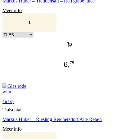
Markus Huber – Traubensaft – Red grape juice
Meer info
Kies verpakking
6,
75
2024|
Traisental
Markus Huber – Riesling Reichersdorf Alte Reben
Meer info