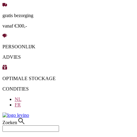
Ga
naar
gratis bezorging
de
inhoud
vanaf €300,-
PERSOONLIJK
ADVIES
OPTIMALE STOCKAGE
CONDITIES
NL
FR
Zoeken