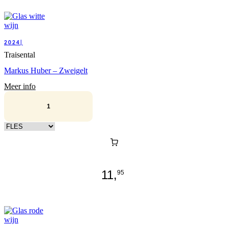
2024|
Traisental
Markus Huber – Zweigelt
Meer info
Kies verpakking
11,
95