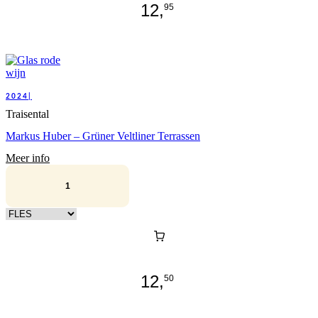
12,
95
2024|
Traisental
Markus Huber – Grüner Veltliner Terrassen
Meer info
Kies verpakking
12,
50