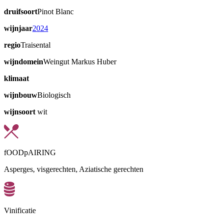
druifsoort
Pinot Blanc
wijnjaar
2024
regio
Traisental
wijndomein
Weingut Markus Huber
klimaat
wijnbouw
Biologisch
wijnsoort
wit
fOODpAIRING
Asperges, visgerechten, Aziatische gerechten
Vinificatie